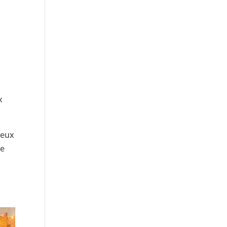
x
reux
de