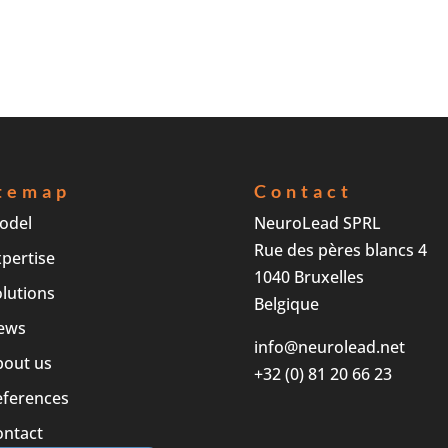
temap
Contact
odel
NeuroLead SPRL
Rue des pères blancs 4
pertise
1040 Bruxelles
lutions
Belgique
ews
info@neurolead.net
bout us
+32 (0) 81 20 66 23
eferences
ontact