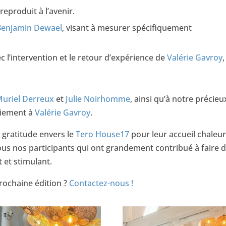
reproduit à l’avenir.
Benjamin Dewael
, visant à mesurer spécifiquement
.
c l’intervention et le retour d’expérience de
Valérie Gavroy
,
uriel Derreux
et
Julie Noirhomme
, ainsi qu’à notre précieu
ciement à
Valérie Gavroy
.
gratitude envers le
Tero House17
pour leur accueil chaleu
à tous nos participants qui ont grandement contribué à faire 
 et stimulant.
rochaine édition ?
Contactez-nous !