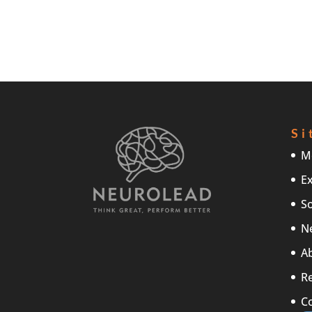
Si
M
Ex
So
N
A
R
C